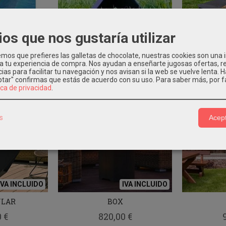
LTAR PRECIO
IVA INCLUIDO
ios que nos gustaría utilizar
ERIOR 100
X-FIRE
ltar
240,00 €
os que prefieres las galletas de chocolate, nuestras cookies son una
 a tu experiencia de compra. Nos ayudan a enseñarte jugosas ofertas, 
ias para facilitar tu navegación y nos avisan si la web se vuelve lenta. 
eptar" confirmas que estás de acuerdo con su uso.
Para saber más, por f
ica de privacidad
.
s
Acept
IVA INCLUIDO
IVA INCLUIDO
ULAR
BOX
 €
820,00 €