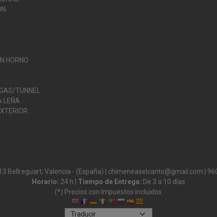
ÓN
O
ON HORNO
 GAS/TUNNEL
 LEÑA
XTERIOR.
13 Bellreguart, Valencia - (España) | chimeneaselcanto@gmail.com |
96
Horario:
24 h |
Tiempo de Entrega:
De 3 a 10 días
(*) Precios con Impuestos incluidos