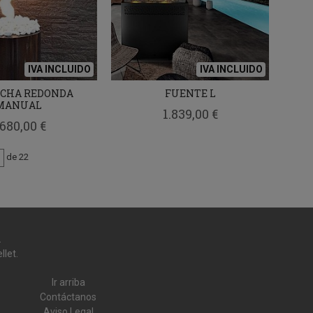
IVA INCLUIDO
IVA INCLUIDO
CHA REDONDA
FUENTE L
MANUAL
1.839,00 €
.680,00 €
de 22
.
llet.
Ir arriba
Contáctanos
Aviso Legal