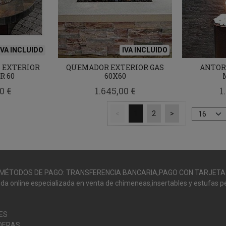
IVA INCLUIDO
IVA INCLUIDO
 EXTERIOR
QUEMADOR EXTERIOR GAS
ANTOR
R 60
60X60
0 €
1.645,00 €
1
<
1
2
>
MÉTODOS DE PAGO: TRANSFERENCIA BANCARIA,PAGO CON TARJETA
da online especializada en venta de chimeneas,insertables y estufas pe
ES
DERAS