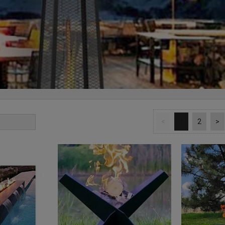
<
1
2
>