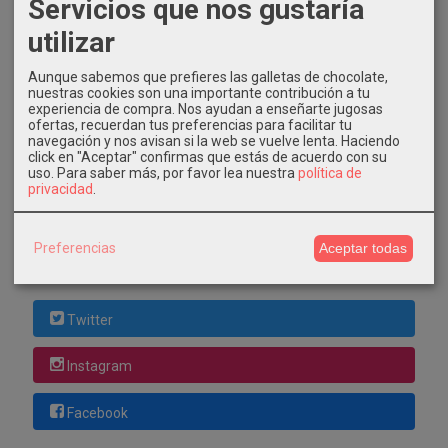
Servicios que nos gustaría
utilizar
Costes de Envío
Aunque sabemos que prefieres las galletas de chocolate,
nuestras cookies son una importante contribución a tu
GRATIS *
experiencia de compra. Nos ayudan a enseñarte jugosas
ofertas, recuerdan tus preferencias para facilitar tu
Consultar Destinos
navegación y nos avisan si la web se vuelve lenta. Haciendo
click en "Aceptar" confirmas que estás de acuerdo con su
uso.
Para saber más, por favor lea nuestra
política de
Tu Carrito (0)
privacidad
.
El carrito de la compra está vacío
Preferencias
Aceptar todas
Redes Sociales
Twitter
Instagram
Facebook