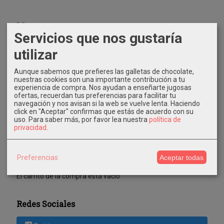
Marcas
Servicios que nos gustaría
utilizar
Aunque sabemos que prefieres las galletas de chocolate,
nuestras cookies son una importante contribución a tu
experiencia de compra. Nos ayudan a enseñarte jugosas
ofertas, recuerdan tus preferencias para facilitar tu
Costes de Envío
navegación y nos avisan si la web se vuelve lenta. Haciendo
click en "Aceptar" confirmas que estás de acuerdo con su
uso.
Para saber más, por favor lea nuestra
política de
GRATIS *
privacidad
.
Consultar Destinos
Tu Carrito (0)
Preferencias
Aceptar todas
El carrito de la compra está vacío
Redes Sociales