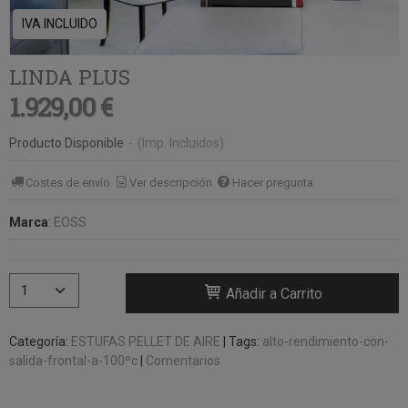
IVA INCLUIDO
LINDA PLUS
1.929,00 €
Producto Disponible
-
(Imp. Incluidos)
Costes de envío
Ver descripción
Hacer pregunta
Marca
:
EOSS
Añadir a Carrito
Categoría:
ESTUFAS PELLET DE AIRE
|
Tags:
alto-rendimiento-con-
salida-frontal-a-100ºc
|
Comentarios