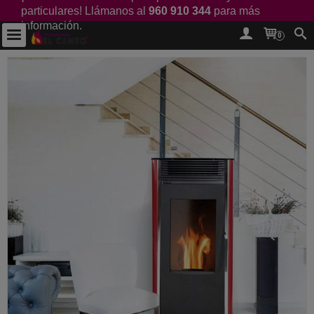
particulares! Llámanos al
960 910 344
para más
información.
0