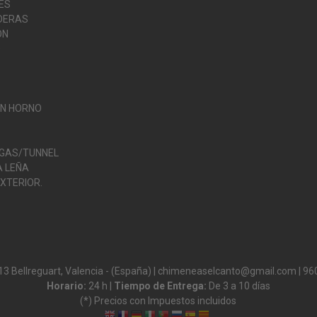
ES
DERAS
ÓN
O
ON HORNO
 GAS/TUNNEL
 LEÑA
XTERIOR.
13 Bellreguart, Valencia - (España) | chimeneaselcanto@gmail.com |
96
Horario:
24 h |
Tiempo de Entrega:
De 3 a 10 días
(*) Precios con Impuestos incluidos