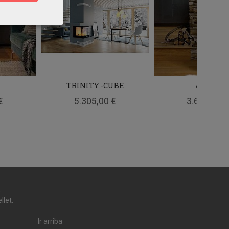
TRINITY -CUBE
ALCOR
€
5.305,00 €
3.600,00 €
.
llet.
Ir arriba