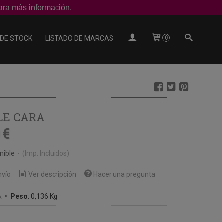
ra más información.
 DE STOCK
LISTADO DE MARCAS
0
LE CARA
 €
nible
-
(Imp. Incluidos)
nvío
Ver descripción
Hacer una pregunta
A
•
Peso
:
0,136 Kg