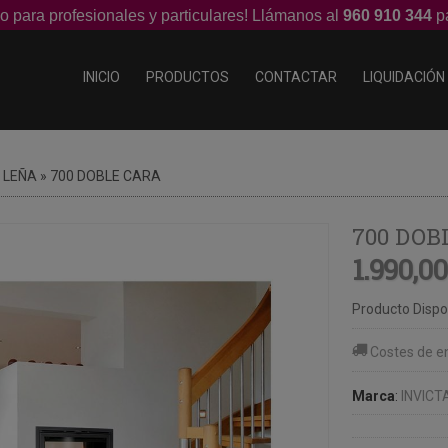
o para profesionales y particulares! Llámanos al
960 910 344
pa
INICIO
PRODUCTOS
CONTACTAR
LIQUIDACIÓN
 LEÑA
»
700 DOBLE CARA
700 DOB
1.990,00
Producto Dispo
Costes de e
Marca
:
INVICT