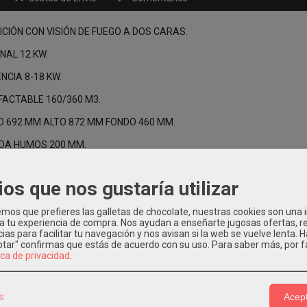
ICIÓN CON VISIÓN DE FUEGO A DOS CARAS.
NAL 12 KW.
NCIA 8-18 KW.
FACTABLE 160/360 M3.
O 692 MM ALTO 872 MM FONDO 460 MM.
IDA HUMOS 200 MM.
DA HUMOS SUPERIOR.
ios que nos gustaría utilizar
os que prefieres las galletas de chocolate, nuestras cookies son una
 a tu experiencia de compra. Nos ayudan a enseñarte jugosas ofertas, 
ias para facilitar tu navegación y nos avisan si la web se vuelve lenta. 
Relacionados
eptar" confirmas que estás de acuerdo con su uso.
Para saber más, por f
ica de privacidad
.
-10 %
s
Acept