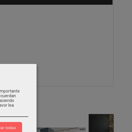
 importante
recuerdan
Haciendo
avor lea
ar todas