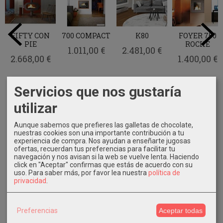
FIFTY CON
700 COMPACT
K80
FOYER 750
PIE
ROCHE
1.011,00 €
2.481,00 €
2.668,00 €
1.400,00 €
Servicios que nos gustaría
utilizar
Aunque sabemos que prefieres las galletas de chocolate,
Marcas
nuestras cookies son una importante contribución a tu
experiencia de compra. Nos ayudan a enseñarte jugosas
ofertas, recuerdan tus preferencias para facilitar tu
navegación y nos avisan si la web se vuelve lenta. Haciendo
click en "Aceptar" confirmas que estás de acuerdo con su
uso.
Para saber más, por favor lea nuestra
política de
privacidad
.
Costes de Envío
Preferencias
Aceptar todas