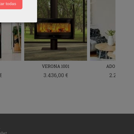
ar todas
VERONA 1001
ADOUR 700 C
€
3.436,00 €
2.203,00 €
.
llet.