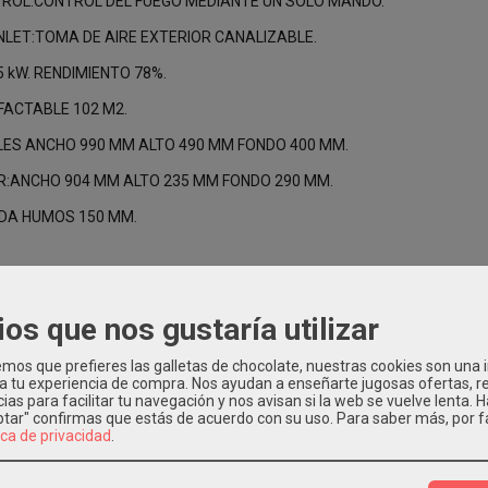
NTROL:CONTROL DEL FUEGO MEDIANTE UN SOLO MANDO.
INLET:TOMA DE AIRE EXTERIOR CANALIZABLE.
5 kW. RENDIMIENTO 78%.
FACTABLE 102 M2.
LES ANCHO 990 MM ALTO 490 MM FONDO 400 MM.
R:ANCHO 904 MM ALTO 235 MM FONDO 290 MM.
IDA HUMOS 150 MM.
ios que nos gustaría utilizar
os que prefieres las galletas de chocolate, nuestras cookies son una
 a tu experiencia de compra. Nos ayudan a enseñarte jugosas ofertas, 
ias para facilitar tu navegación y nos avisan si la web se vuelve lenta. 
eptar" confirmas que estás de acuerdo con su uso.
Para saber más, por f
ica de privacidad
.
Relacionados