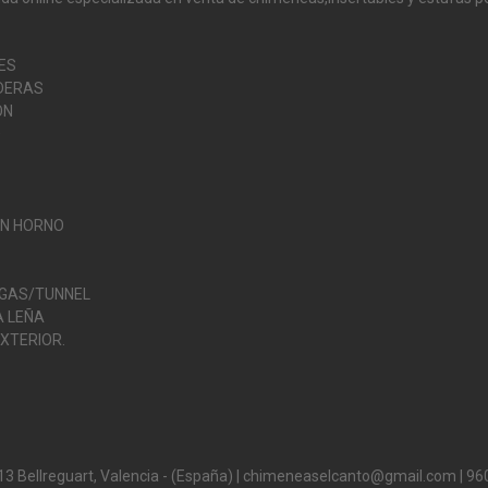
ES
DERAS
ÓN
O
ON HORNO
 GAS/TUNNEL
 LEÑA
XTERIOR.
13 Bellreguart, Valencia - (España) | chimeneaselcanto@gmail.com |
96