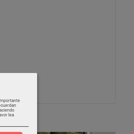
 importante
recuerdan
Haciendo
avor lea