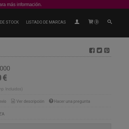
ra más información.
 DE STOCK
LISTADO DE MARCAS
0
000
 €
mp. Incluidos)
nvío
Ver descripción
Hacer una pregunta
ZA