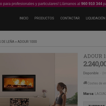
o para profesionales y particulares! Llámanos al
960 910 344
pa
INICIO
PRODUCTOS
CONTACTAR
LIQUIDACIÓN
 DE LEÑA
»
ADOUR 1000
ADOUR 1
2.240,00
Disponible
-
(I
Costes de e
Marca
:
LACUN