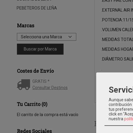
.EASY FIRE CO
PEBETEROS DE LEÑA
.EXTERNAL AIR 
.POTENCIA:11/1
Marcas
.VOLUMEN CALE
.MEDIDAS TOTA
.MEDIDAS HOGA
.DIÁMETRO SAL
.
Costes de Envío
GRATIS *
Servic
Consultar Destinos
Aunque sabem
Tu Carrito (0)
contribución
tus preferenc
click en "Ac
El carrito de la compra está vacío
nuestra
polít
Productos 
Redes Sociales