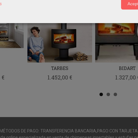
s
Acept
TARBES
BIDART
 €
1.452,00 €
1.327,00 
MÉTODOS DE PAGO: TRANSFERENCIA BANCARIA,PAGO CON TARJETA
da online especializada en venta de chimeneas,insertables y estufas pe