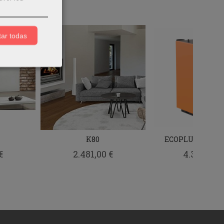
ar todas
K80
ECOPLUS 25/32/
€
2.481,00 €
4.318,00 €