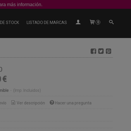
ra más información.
 DE STOCK
LISTADO DE MARCAS
0
0
0 €
nible
-
(Imp. Incluidos)
nvío
Ver descripción
Hacer una pregunta