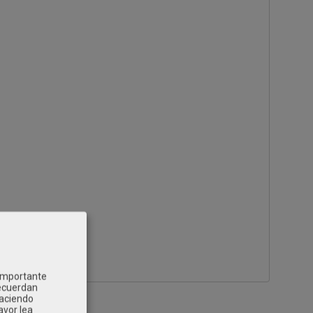
 importante
recuerdan
Haciendo
avor lea