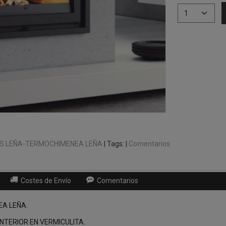
S LEÑA-TERMOCHIMENEA LEÑA
|
Tags:
|
Comentarios
Costes de Envío
Comentarios
A LEÑA.
INTERIOR EN VERMICULITA.