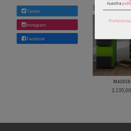
nuestra
polít
Productos 
Twitter
Preferencia
Instagram
Facebook
MADEIR
2.135,00