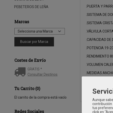
.PUERTA Y PARRI
PEBETEROS DE LEÑA
.SISTEMA DE D
Marcas
.SISTEMA CRISTA
.VÁLVULA CORTA
.CAPACIDAD DE 
.POTENCIA:19-23
.RENDIMIENTO 80
Costes de Envío
.VOLUMEN CALE
GRATIS *
.MEDIDAS:ANCH
Consultar Destinos
.DIÁMETRO SAL
Tu Carrito (0)
Servic
.
El carrito de la compra está vacío
Aunque sabem
contribución
tus preferenc
Redes Sociales
click en "Ac