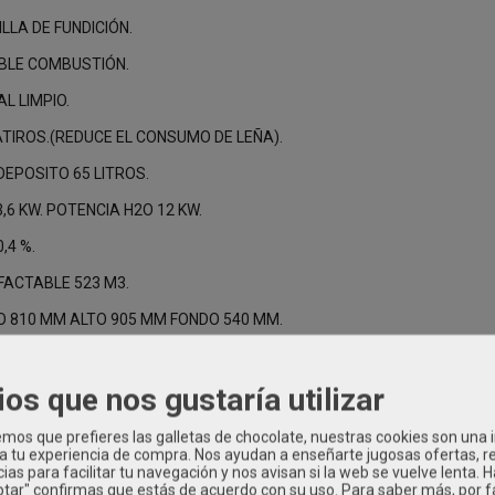
LLA DE FUNDICIÓN.
OBLE COMBUSTIÓN.
L LIMPIO.
TIROS.(REDUCE EL CONSUMO DE LEÑA).
DEPOSITO 65 LITROS.
,6 KW. POTENCIA H2O 12 KW.
,4 %.
FACTABLE 523 M3.
O 810 MM ALTO 905 MM FONDO 540 MM.
IDA HUMOS 200 MM.
ios que nos gustaría utilizar
os que prefieres las galletas de chocolate, nuestras cookies son una
 a tu experiencia de compra. Nos ayudan a enseñarte jugosas ofertas, 
ias para facilitar tu navegación y nos avisan si la web se vuelve lenta. 
eptar" confirmas que estás de acuerdo con su uso.
Para saber más, por f