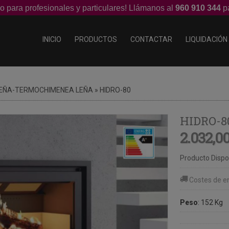
o para profesionales y particulares! Llámanos al
960 910 344
pa
INICIO
PRODUCTOS
CONTACTAR
LIQUIDACIÓN
EÑA-TERMOCHIMENEA LEÑA
»
HIDRO-80
HIDRO-8
2.032,0
Producto Dispo
Costes de e
Peso
:
152 Kg