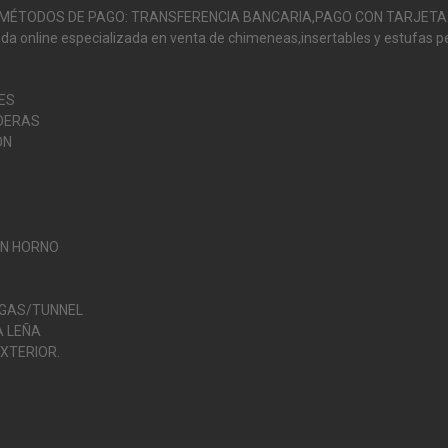
MÉTODOS DE PAGO: TRANSFERENCIA BANCARIA,PAGO CON TARJETA
da online especializada en venta de chimeneas,insertables y estufas pe
ES
DERAS
ÓN
O
ON HORNO
 GAS/TUNNEL
 LEÑA
XTERIOR.