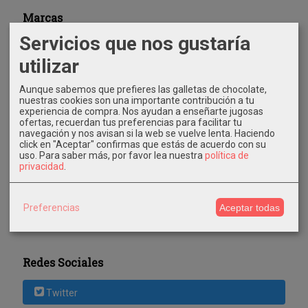
Marcas
Servicios que nos gustaría
utilizar
Aunque sabemos que prefieres las galletas de chocolate,
nuestras cookies son una importante contribución a tu
experiencia de compra. Nos ayudan a enseñarte jugosas
Costes de Envío
ofertas, recuerdan tus preferencias para facilitar tu
navegación y nos avisan si la web se vuelve lenta. Haciendo
click en "Aceptar" confirmas que estás de acuerdo con su
GRATIS *
uso.
Para saber más, por favor lea nuestra
política de
Consultar Destinos
privacidad
.
Tu Carrito (0)
Preferencias
Aceptar todas
El carrito de la compra está vacío
Redes Sociales
Twitter