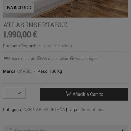
IVA INCLUIDO
ATLAS INSERTABLE
1.990,00 €
Producto Disponible
-
(Imp. Incluidos)
Costes de envío
Ver descripción
Hacer pregunta
Marca
:
CARBEL
•
Peso
:
130 Kg
Añadir a Carrito
Categoría:
INSERTABLES DE LEÑA
|
Tags:
|
Comentarios