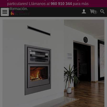
particulares! Llámanos al
960 910 344
para más
información.
0