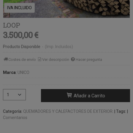
IVA INCLUIDO
LOOP
3.500,00 €
Producto Disponible
-
(Imp. Incluidos)
Costes de envío
Ver descripción
Hacer pregunta
Marca
:
UNICO
Añadir a Carrito
Categoría:
QUEMADORES Y CALEFACTORES DE EXTERIOR.
|
Tags:
|
Comentarios