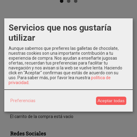
Marcas
Servicios que nos gustaría
utilizar
Aunque sabemos que prefieres las galletas de chocolate,
nuestras cookies son una importante contribución a tu
experiencia de compra. Nos ayudan a enseñarte jugosas
ofertas, recuerdan tus preferencias para facilitar tu
navegación y nos avisan si la web se vuelve lenta. Haciendo
Costes de Envío
click en "Aceptar" confirmas que estás de acuerdo con su
uso.
Para saber más, por favor lea nuestra
política de
GRATIS *
privacidad
.
Consultar Destinos
Preferencias
Aceptar todas
Tu Carrito (0)
El carrito de la compra está vacío
Redes Sociales