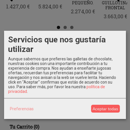
PEQUEÑO.
GUILLOTINA
1.427,00 €
5.824,00 €
FRONTAL
2.274,00 €
3.663,00 €
Servicios que nos gustaría
utilizar
Marcas
Aunque sabemos que prefieres las galletas de chocolate,
nuestras cookies son una importante contribución a tu
experiencia de compra. Nos ayudan a enseñarte jugosas
ofertas, recuerdan tus preferencias para facilitar tu
navegación y nos avisan si la web se vuelve lenta. Haciendo
click en "Aceptar" confirmas que estás de acuerdo con su
uso.
Para saber más, por favor lea nuestra
política de
privacidad
.
Costes de Envío
GRATIS *
Preferencias
Aceptar todas
Consultar Destinos
Tu Carrito (0)