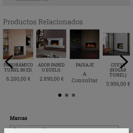
Productos Relacionados
PANORÁMICO
ADOR PARED
PAISAJE
CUEVA
TUNEL 80 ED.
O SUELO.
(HOGAR
A
TUNEL)
6.200,00 €
2.890,00 €
Consultar
3.956,00 €
Marcas