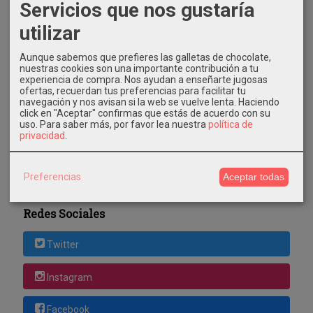
Servicios que nos gustaría
utilizar
Aunque sabemos que prefieres las galletas de chocolate,
nuestras cookies son una importante contribución a tu
Costes de Envío
experiencia de compra. Nos ayudan a enseñarte jugosas
ofertas, recuerdan tus preferencias para facilitar tu
GRATIS *
navegación y nos avisan si la web se vuelve lenta. Haciendo
Consultar Destinos
click en "Aceptar" confirmas que estás de acuerdo con su
uso.
Para saber más, por favor lea nuestra
política de
privacidad
.
Tu Carrito (0)
El carrito de la compra está vacío
Preferencias
Aceptar todas
Redes Sociales
Twitter
Instagram
Facebook