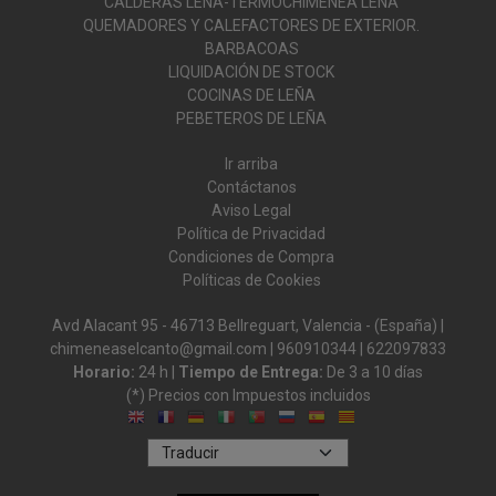
CALDERAS LEÑA-TERMOCHIMENEA LEÑA
QUEMADORES Y CALEFACTORES DE EXTERIOR.
BARBACOAS
LIQUIDACIÓN DE STOCK
COCINAS DE LEÑA
PEBETEROS DE LEÑA
Ir arriba
Contáctanos
Aviso Legal
Política de Privacidad
Condiciones de Compra
Políticas de Cookies
Avd Alacant 95 - 46713 Bellreguart, Valencia - (España) |
chimeneaselcanto@gmail.com |
960910344
|
622097833
Horario:
24 h |
Tiempo de Entrega:
De 3 a 10 días
(*) Precios con Impuestos incluidos