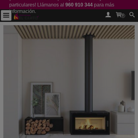
particulares! Llámanos al
960 910 344
para más
información.
0