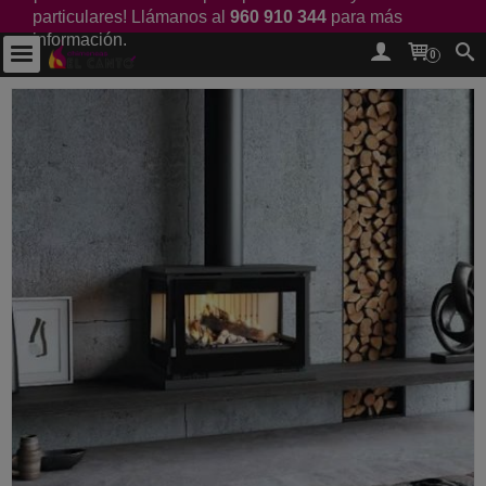
particulares! Llámanos al
960 910 344
para más
información.
0