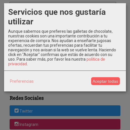
Servicios que nos gustaría
utilizar
Aunque sabemos que prefieres las galletas de chocolate,
nuestras cookies son una importante contribución a tu
Costes de Envío
experiencia de compra. Nos ayudan a enseñarte jugosas
ofertas, recuerdan tus preferencias para facilitar tu
GRATIS *
navegación y nos avisan si la web se vuelve lenta. Haciendo
click en "Aceptar" confirmas que estás de acuerdo con su
Consultar Destinos
uso.
Para saber más, por favor lea nuestra
política de
privacidad
.
Tu Carrito (0)
Preferencias
Aceptar todas
El carrito de la compra está vacío
Redes Sociales
Twitter
Instagram