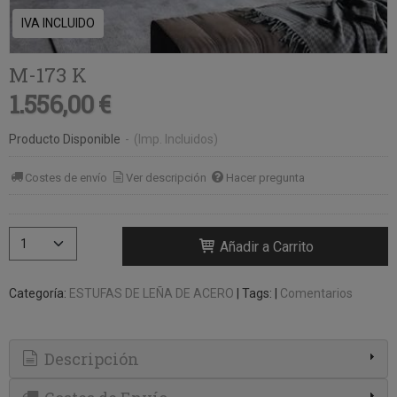
IVA INCLUIDO
M-173 K
1.556,00 €
Producto Disponible
-
(Imp. Incluidos)
Costes de envío
Ver descripción
Hacer pregunta
Añadir a Carrito
Categoría:
ESTUFAS DE LEÑA DE ACERO
|
Tags:
|
Comentarios
Descripción