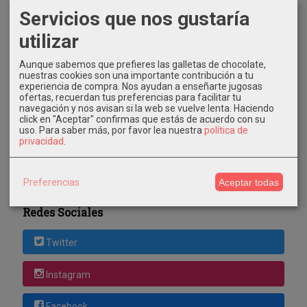
Servicios que nos gustaría
utilizar
Aunque sabemos que prefieres las galletas de chocolate,
Costes de Envío
nuestras cookies son una importante contribución a tu
experiencia de compra. Nos ayudan a enseñarte jugosas
GRATIS *
ofertas, recuerdan tus preferencias para facilitar tu
navegación y nos avisan si la web se vuelve lenta. Haciendo
Consultar Destinos
click en "Aceptar" confirmas que estás de acuerdo con su
uso.
Para saber más, por favor lea nuestra
política de
privacidad
.
Tu Carrito (0)
El carrito de la compra está vacío
Preferencias
Aceptar todas
Redes Sociales
Twitter
Instagram
Facebook