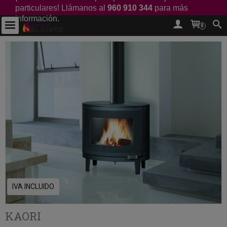
particulares! Llámanos al
960 910 344
para más
información.
0
IVA INCLUIDO
KAORI