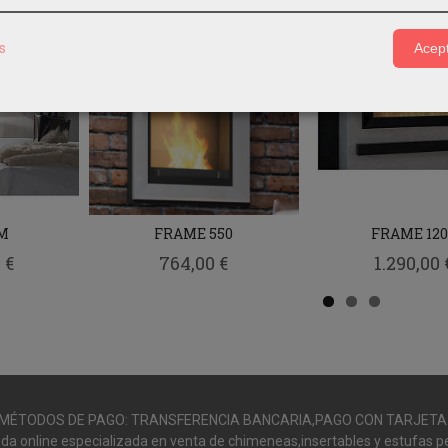
s
Acept
M
FRAME 550
FRAME 120
 €
764,00 €
1.290,00 
MÉTODOS DE PAGO: TRANSFERENCIA BANCARIA,PAGO CON TARJETA
da online especializada en venta de chimeneas,insertables y estufas pe