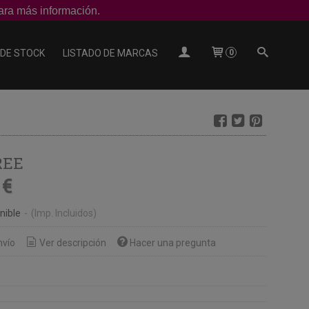
ra más información.
 DE STOCK
LISTADO DE MARCAS
0
REE
 €
nible
-
(Imp. Incluidos)
nvío
Ver descripción
Hacer una pregunta