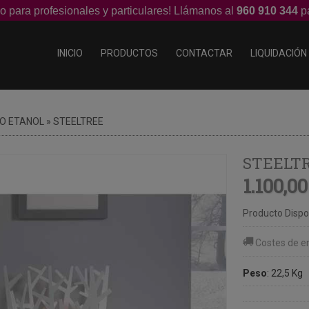
o para profesionales y particulares! Llámanos al
960 910 344
pa
INICIO
PRODUCTOS
CONTACTAR
LIQUIDACIÓN
IO ETANOL
»
STEELTREE
STEELT
1.100,00
Producto Dispo
Costes de e
Peso
:
22,5 Kg