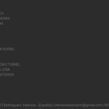
ES
DERAS
ÓN
O
ON HORNO
 GAS/TUNNEL
 LEÑA
XTERIOR.
13 Bellreguart, Valencia - (España) | chimeneaselcanto@gmail.com |
96