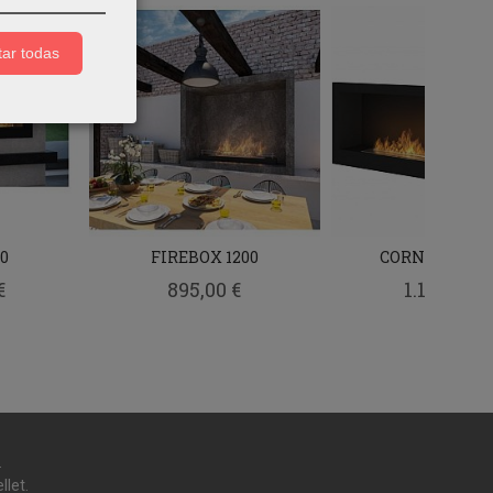
ar todas
0
FIREBOX 1200
CORNER 1200 
€
895,00 €
1.170,00 €
.
llet.