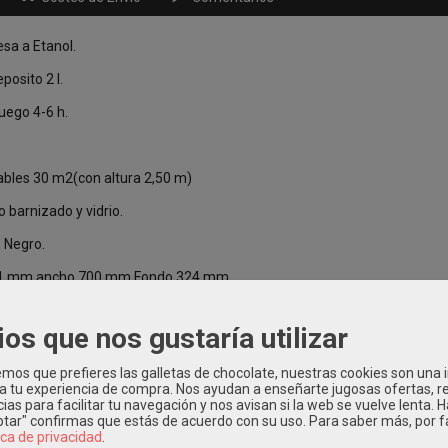
sa a Etanol.
posito 2 l.
uego 4-6 h.
ables 30 m2(con altura 2,50 m)
o barnizado y vidrio.
o Negro.
601 mm ancho 700 mm Fondo 324 mm.
ios que nos gustaría utilizar
os que prefieres las galletas de chocolate, nuestras cookies son una
 a tu experiencia de compra. Nos ayudan a enseñarte jugosas ofertas, 
ias para facilitar tu navegación y nos avisan si la web se vuelve lenta. 
Relacionados
eptar" confirmas que estás de acuerdo con su uso.
Para saber más, por f
ica de privacidad
.