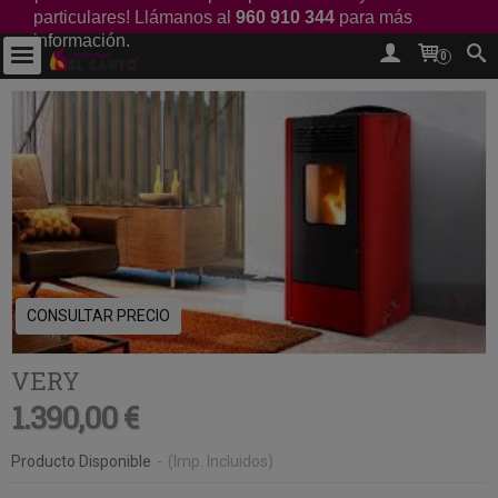
particulares! Llámanos al
960 910 344
para más
información.
0
CONSULTAR PRECIO
VERY
1.390,00 €
Producto Disponible
-
(Imp. Incluidos)