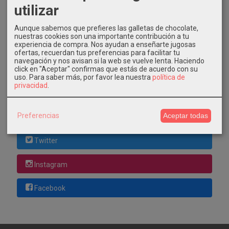
utilizar
Costes de Envío
Aunque sabemos que prefieres las galletas de chocolate,
GRATIS *
nuestras cookies son una importante contribución a tu
Consultar Destinos
experiencia de compra. Nos ayudan a enseñarte jugosas
ofertas, recuerdan tus preferencias para facilitar tu
navegación y nos avisan si la web se vuelve lenta. Haciendo
click en "Aceptar" confirmas que estás de acuerdo con su
Tu Carrito (0)
uso.
Para saber más, por favor lea nuestra
política de
privacidad
.
El carrito de la compra está vacío
Preferencias
Aceptar todas
Redes Sociales
Twitter
Instagram
Facebook