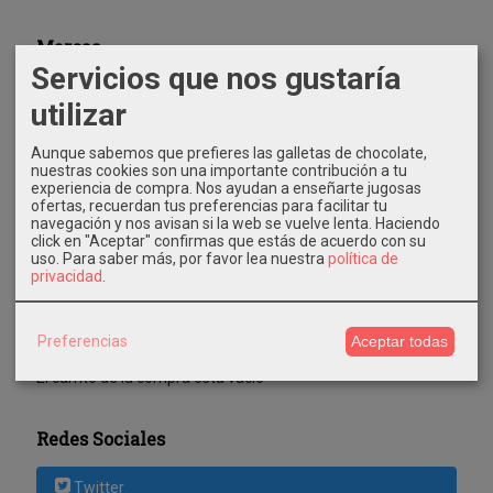
Marcas
Servicios que nos gustaría
utilizar
Aunque sabemos que prefieres las galletas de chocolate,
nuestras cookies son una importante contribución a tu
experiencia de compra. Nos ayudan a enseñarte jugosas
ofertas, recuerdan tus preferencias para facilitar tu
Costes de Envío
navegación y nos avisan si la web se vuelve lenta. Haciendo
click en "Aceptar" confirmas que estás de acuerdo con su
GRATIS *
uso.
Para saber más, por favor lea nuestra
política de
privacidad
.
Consultar Destinos
Tu Carrito (0)
Preferencias
Aceptar todas
El carrito de la compra está vacío
Redes Sociales
Twitter