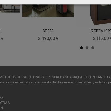
I
DELIA
NEREA 10 
 €
2.490,00 €
2.115,00 
MÉTODOS DE PAGO: TRANSFERENCIA BANCARIA,PAGO CON TARJETA
da online especializada en venta de chimeneas,insertables y estufas pe
ES
DERAS
ÓN