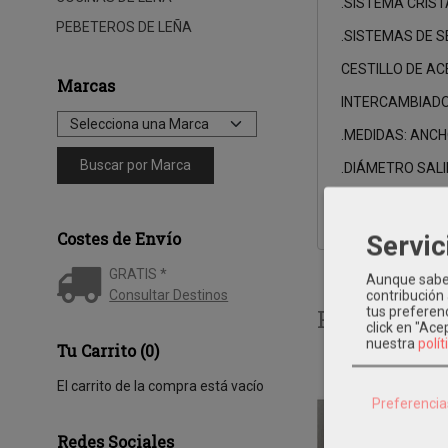
.SISTEMA CRISTA
PEBETEROS DE LEÑA
.SISTEMAS DE S
CESTILLO DE AC
Marcas
INTERCAMBIADOR
.MEDIDAS: ANC
.DIÁMETRO SAL
.
Costes de Envío
Servic
GRATIS *
Aunque sabem
Consultar Destinos
contribución
Productos 
tus preferenc
click en "Ac
nuestra
polít
Tu Carrito (0)
El carrito de la compra está vacío
Preferencia
Redes Sociales