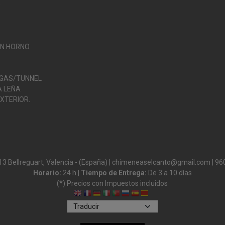
O
ON HORNO
 GAS/TUNNEL
 LEÑA
XTERIOR.
13 Bellreguart, Valencia - (España) | chimeneaselcanto@gmail.com |
96
Horario:
24 h |
Tiempo de Entrega:
De 3 a 10 días
(*) Precios con Impuestos incluidos