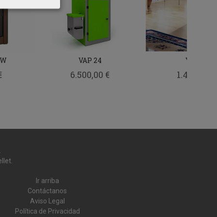
KW
VAP 24
YANIS
€
6.500,00 €
1.427,00 €
.
llet.
Ir arriba
Contáctanos
Aviso Legal
Política de Privacidad