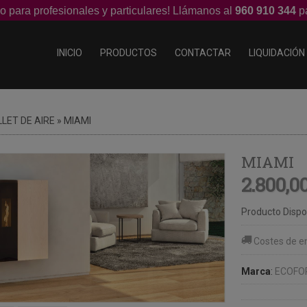
o para profesionales y particulares! Llámanos al
960 910 344
pa
INICIO
PRODUCTOS
CONTACTAR
LIQUIDACIÓN
LET DE AIRE
»
MIAMI
MIAMI
2.800,0
Producto Dispo
Costes de e
Marca
:
ECOFO