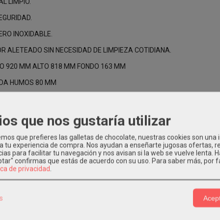
L LIMPIO.
EGURIDAD.
ERO INOXIDABLE.
 ALETEADO SIN NECESIDAD DE LIMPIEZA COTIDIANA.
HO 920 MM ALTO 818 MM FONDO 163 MM
IDA HUMOS 80 MM
ios que nos gustaría utilizar
os que prefieres las galletas de chocolate, nuestras cookies son una
 a tu experiencia de compra. Nos ayudan a enseñarte jugosas ofertas, 
Relacionados
ias para facilitar tu navegación y nos avisan si la web se vuelve lenta. 
eptar" confirmas que estás de acuerdo con su uso.
Para saber más, por f
ica de privacidad
.
s
Acept