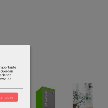
 importante
recuerdan
Haciendo
avor lea
ar todas