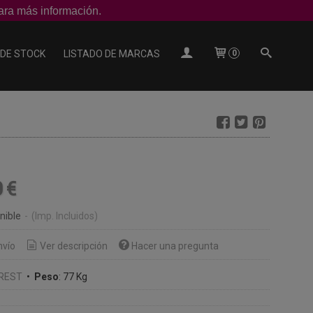
ra más información.
 DE STOCK
LISTADO DE MARCAS
0
0 €
nible
-
(Imp. Incluidos)
nvío
Ver descripción
Hacer una pregunta
REST
•
Peso
:
77 Kg