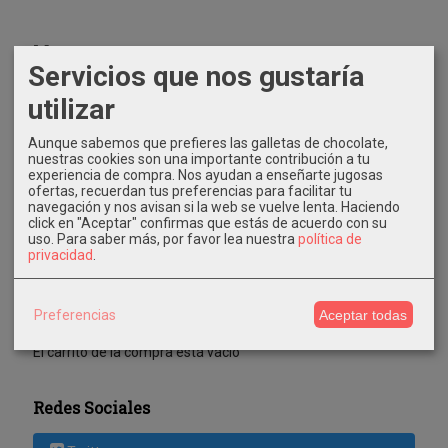
Marcas
Servicios que nos gustaría
utilizar
Aunque sabemos que prefieres las galletas de chocolate,
nuestras cookies son una importante contribución a tu
experiencia de compra. Nos ayudan a enseñarte jugosas
ofertas, recuerdan tus preferencias para facilitar tu
Costes de Envío
navegación y nos avisan si la web se vuelve lenta. Haciendo
click en "Aceptar" confirmas que estás de acuerdo con su
uso.
Para saber más, por favor lea nuestra
política de
GRATIS *
privacidad
.
Consultar Destinos
Tu Carrito (0)
Preferencias
Aceptar todas
El carrito de la compra está vacío
Redes Sociales