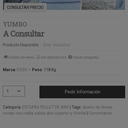
CONSULTAR PRECIO
YUMBO
A Consultar
Producto Disponible
-
(Imp. Incluidos)
Costes de envío
Ver descripción
Hacer pregunta
Marca
:
EOSS
•
Peso
:
118 Kg
Pedir Información
Categoría:
ESTUFAS PELLET DE AIRE
|
Tags:
diseno-de-lineas-
rectas-con-rejilla-salida-aire-superor-y-frontal
|
Comentarios