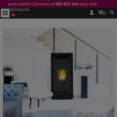
particulares! Llámanos al
960 910 344
para más
información.
0