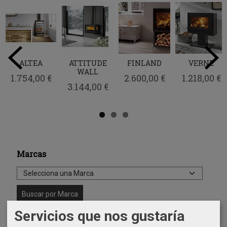
ALTEA
ATTITUDE
FINLAND
VERNE
WALL
1.754,00 €
2.600,00 €
1.218,00 €
3.144,00 €
Marcas
Servicios que nos gustaría