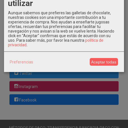
utilizar
Costes de Envío
GRATIS *
Aunque sabemos que prefieres las galletas de chocolate,
nuestras cookies son una importante contribución a tu
Consultar Destinos
experiencia de compra. Nos ayudan a enseñarte jugosas
ofertas, recuerdan tus preferencias para facilitar tu
navegación y nos avisan si la web se vuelve lenta. Haciendo
Tu Carrito (0)
click en "Aceptar" confirmas que estás de acuerdo con su
uso.
Para saber más, por favor lea nuestra
política de
El carrito de la compra está vacío
privacidad
.
Redes Sociales
Preferencias
Aceptar todas
Twitter
Instagram
Facebook