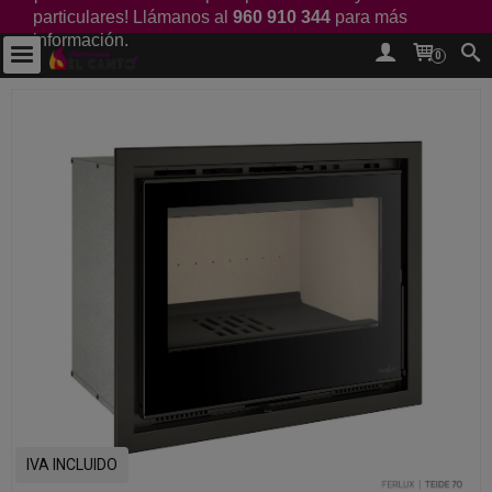
particulares! Llámanos al
960 910 344
para más
información.
0
IVA INCLUIDO