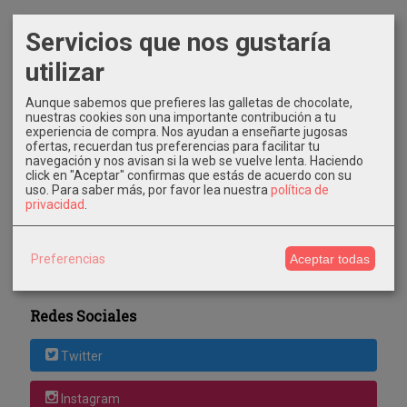
Servicios que nos gustaría
utilizar
Aunque sabemos que prefieres las galletas de chocolate,
nuestras cookies son una importante contribución a tu
Costes de Envío
experiencia de compra. Nos ayudan a enseñarte jugosas
ofertas, recuerdan tus preferencias para facilitar tu
navegación y nos avisan si la web se vuelve lenta. Haciendo
GRATIS *
click en "Aceptar" confirmas que estás de acuerdo con su
Consultar Destinos
uso.
Para saber más, por favor lea nuestra
política de
privacidad
.
Tu Carrito (0)
Preferencias
Aceptar todas
El carrito de la compra está vacío
Redes Sociales
Twitter
Instagram