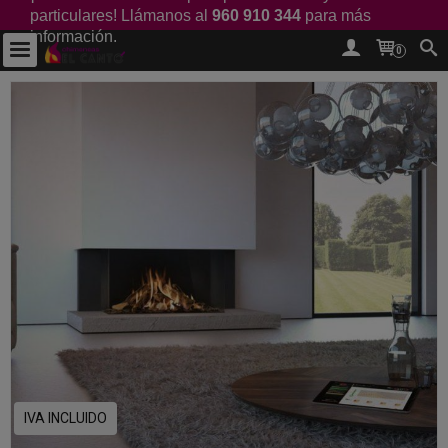
particulares! Llámanos al
960 910 344
para más
información.
0
IVA INCLUIDO