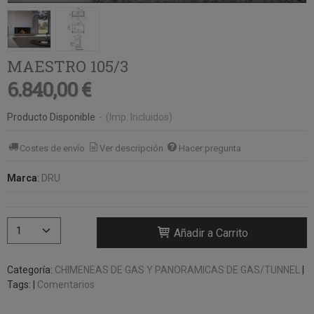
MAESTRO 105/3
6.840,00 €
Producto Disponible
-
(Imp. Incluidos)
Costes de envío
Ver descripción
Hacer pregunta
Marca
:
DRU
Añadir a Carrito
Categoría:
CHIMENEAS DE GAS Y PANORAMICAS DE GAS/TUNNEL
|
Tags:
|
Comentarios