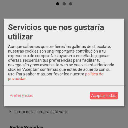
Servicios que nos gustaría
Marcas
utilizar
Aunque sabemos que prefieres las galletas de chocolate,
nuestras cookies son una importante contribución a tu
experiencia de compra. Nos ayudan a enseñarte jugosas
ofertas, recuerdan tus preferencias para facilitar tu
navegación y nos avisan si la web se vuelve lenta. Haciendo
Costes de Envío
click en "Aceptar" confirmas que estás de acuerdo con su
uso.
Para saber más, por favor lea nuestra
política de
privacidad
.
GRATIS *
Consultar Destinos
Preferencias
Aceptar todas
Tu Carrito (0)
El carrito de la compra está vacío
Redes Sociales