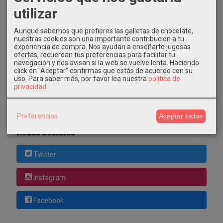
utilizar
Costes de Envío
Aunque sabemos que prefieres las galletas de chocolate,
nuestras cookies son una importante contribución a tu
experiencia de compra. Nos ayudan a enseñarte jugosas
GRATIS *
ofertas, recuerdan tus preferencias para facilitar tu
Consultar Destinos
navegación y nos avisan si la web se vuelve lenta. Haciendo
click en "Aceptar" confirmas que estás de acuerdo con su
uso.
Para saber más, por favor lea nuestra
política de
Tu Carrito (0)
privacidad
.
El carrito de la compra está vacío
Preferencias
Aceptar todas
Redes Sociales
Twitter
Instagram
Facebook