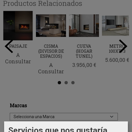
Productos Relacionados
PAISAJE
CISMA
CUEVA
METRO
(DIVISOR DE
(HOGAR
100XT/3
A
ESPACIOS)
TUNEL)
5.600,00 €
Consultar
A
3.956,00 €
Consultar
Marcas
Servicios que nos gustaría