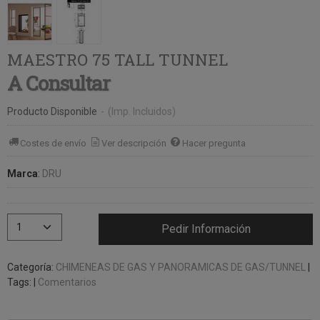
MAESTRO 75 TALL TUNNEL
A Consultar
Producto Disponible
-
(Imp. Incluidos)
Costes de envío
Ver descripción
Hacer pregunta
Marca
:
DRU
Pedir Información
Categoría:
CHIMENEAS DE GAS Y PANORAMICAS DE GAS/TUNNEL
|
Tags:
|
Comentarios