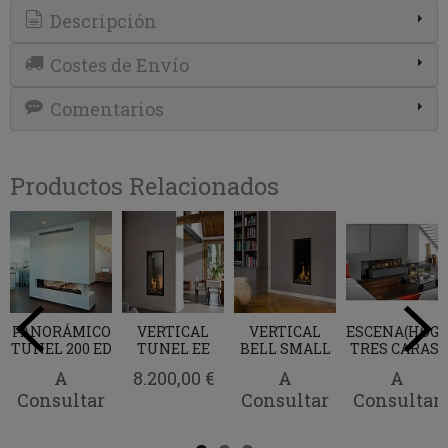
Descripción
Costes de Envío
Comentarios
Productos Relacionados
PANORÁMICO
VERTICAL
VERTICAL
ESCENA(HOG
TUNEL 200 ED
TUNEL EE
BELL SMALL
TRES CARAS)
A
8.200,00 €
A
A
Consultar
Consultar
Consultar