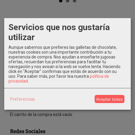
Marcas
Servicios que nos gustaría
utilizar
Aunque sabemos que prefieres las galletas de chocolate,
nuestras cookies son una importante contribución a tu
experiencia de compra. Nos ayudan a enseñarte jugosas
ofertas, recuerdan tus preferencias para facilitar tu
navegación y nos avisan si la web se vuelve lenta. Haciendo
Costes de Envío
click en "Aceptar" confirmas que estás de acuerdo con su
uso.
Para saber más, por favor lea nuestra
política de
GRATIS *
privacidad
.
Consultar Destinos
Preferencias
Aceptar todas
Tu Carrito (0)
El carrito de la compra está vacío
Redes Sociales