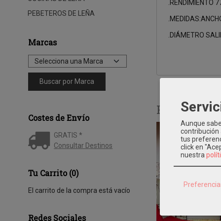
.RENDIMIENTO 7
PEBETEROS DE LEÑA
.MEDIDAS:ANCH
.DIÁMETRO SAL
Marcas
Servic
Productos 
Costes de Envío
Aunque sabem
contribución
GRATIS *
tus preferenc
Consultar Destinos
click en "Ac
nuestra
polít
Tu Carrito (0)
Preferencia
El carrito de la compra está vacío
Redes Sociales