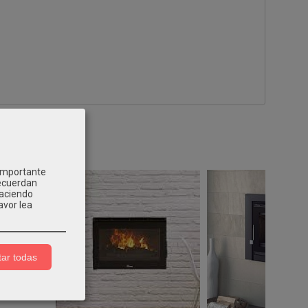
 importante
recuerdan
Haciendo
avor lea
ar todas