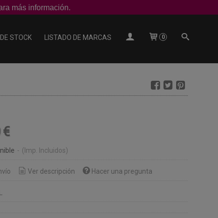
ra más información.
 DE STOCK
LISTADO DE MARCAS
0
0 €
nible
-
(Imp. Incluidos)
nvío
Ver descripción
Hacer una pregunta
L