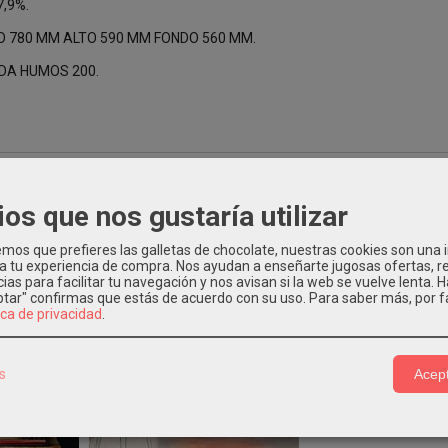
7,9%.
O 780 MM ALTO 590 MM FONDO 560 MM.
IDA HUMOS 200.
ios que nos gustaría utilizar
Relacionados
os que prefieres las galletas de chocolate, nuestras cookies son una
 a tu experiencia de compra. Nos ayudan a enseñarte jugosas ofertas, 
ias para facilitar tu navegación y nos avisan si la web se vuelve lenta. 
eptar" confirmas que estás de acuerdo con su uso.
Para saber más, por f
ica de privacidad
.
s
Acept