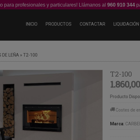
o para profesionales y particulares! Llámanos al
960 910 344
pa
INICIO
PRODUCTOS
CONTACTAR
LIQUIDACIÓN
 DE LEÑA
»
T2-100
T2-100
1.860,0
Producto Dispo
Costes de e
Marca
:
CARBE