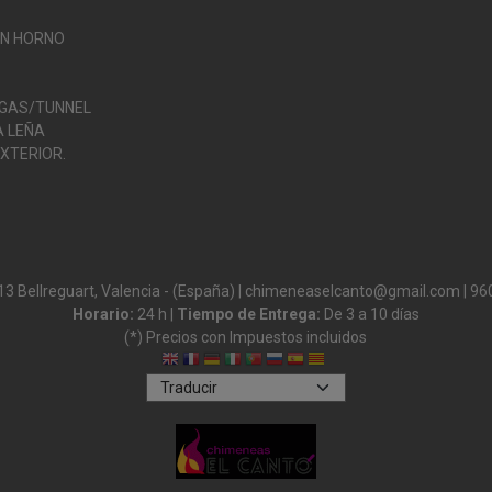
ON HORNO
 GAS/TUNNEL
 LEÑA
XTERIOR.
13 Bellreguart, Valencia - (España) | chimeneaselcanto@gmail.com |
96
Horario:
24 h |
Tiempo de Entrega:
De 3 a 10 días
(*) Precios con Impuestos incluidos