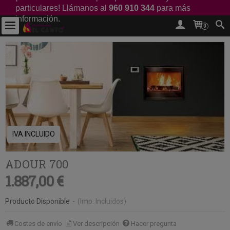
particulares! Llámanos al
960 910 344
para más
información.
0
IVA INCLUIDO
ADOUR 700
1.887,00 €
Producto Disponible
-
(Imp. Incluidos)
Costes de envío
Ver descripción
Hacer pregunta