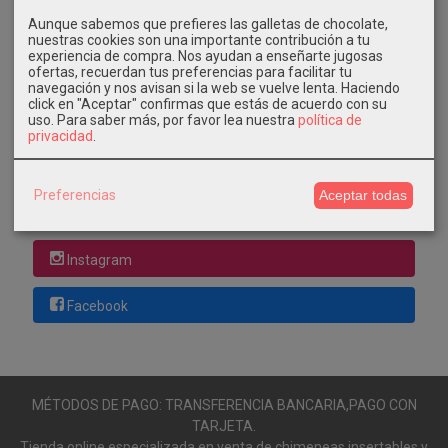
GRATIS *
Consultar Destinos
Aunque sabemos que prefieres las galletas de chocolate,
nuestras cookies son una importante contribución a tu
experiencia de compra. Nos ayudan a enseñarte jugosas
ofertas, recuerdan tus preferencias para facilitar tu
Tu Carrito (0)
navegación y nos avisan si la web se vuelve lenta. Haciendo
click en "Aceptar" confirmas que estás de acuerdo con su
El carrito de la compra está vacío
uso.
Para saber más, por favor lea nuestra
política de
privacidad
.
Redes Sociales
Preferencias
Aceptar todas
Twitter
Instagram
Facebook
MÉTODOS DE PAGO: TRANSFERENCIA BANCARIA,PAGO CON
TARJETA.
Tienda online especializada en venta de chimeneas,insertables y