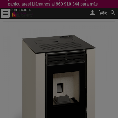
particulares! Llámanos al
960 910 344
para más
información.
0