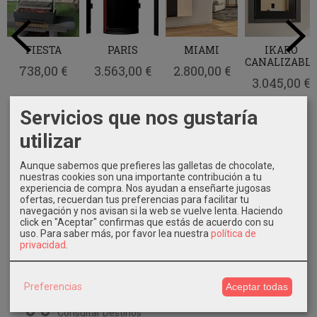
FIESTA
PARIS
MIAMI
IKARO
CANALIZABL
738,00 €
3.563,00 €
2.800,00 €
3.045,00 €
Servicios que nos gustaría
utilizar
Marcas
Aunque sabemos que prefieres las galletas de chocolate,
nuestras cookies son una importante contribución a tu
experiencia de compra. Nos ayudan a enseñarte jugosas
ofertas, recuerdan tus preferencias para facilitar tu
navegación y nos avisan si la web se vuelve lenta. Haciendo
click en "Aceptar" confirmas que estás de acuerdo con su
uso.
Para saber más, por favor lea nuestra
política de
privacidad
.
Costes de Envío
Preferencias
Aceptar todas
GRATIS *
Consultar Destinos