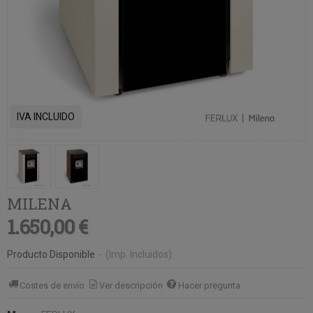
IVA INCLUIDO
MILENA
1.650,00 €
Producto Disponible
-
(Imp. Incluidos)
Costes de envío
Ver descripción
Hacer pregunta