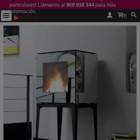
particulares! Llámanos al
960 910 344
para más
información.
0