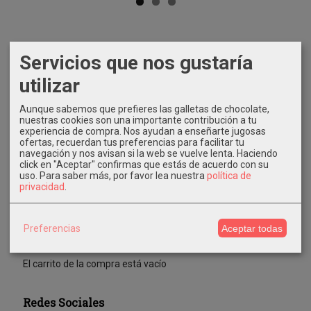
Marcas
Servicios que nos gustaría
utilizar
Aunque sabemos que prefieres las galletas de chocolate,
nuestras cookies son una importante contribución a tu
experiencia de compra. Nos ayudan a enseñarte jugosas
ofertas, recuerdan tus preferencias para facilitar tu
navegación y nos avisan si la web se vuelve lenta. Haciendo
Costes de Envío
click en "Aceptar" confirmas que estás de acuerdo con su
uso.
Para saber más, por favor lea nuestra
política de
GRATIS *
privacidad
.
Consultar Destinos
Preferencias
Aceptar todas
Tu Carrito (0)
El carrito de la compra está vacío
Redes Sociales