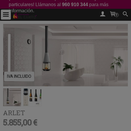
particulares! Llámanos al
960 910 344
para más
información.
0
IVA INCLUIDO
ARLET
5.855,00 €