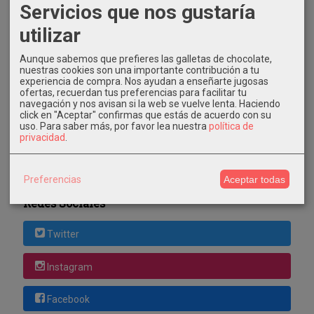
Servicios que nos gustaría
utilizar
Costes de Envío
Aunque sabemos que prefieres las galletas de chocolate,
nuestras cookies son una importante contribución a tu
experiencia de compra. Nos ayudan a enseñarte jugosas
GRATIS *
ofertas, recuerdan tus preferencias para facilitar tu
Consultar Destinos
navegación y nos avisan si la web se vuelve lenta. Haciendo
click en "Aceptar" confirmas que estás de acuerdo con su
uso.
Para saber más, por favor lea nuestra
política de
Tu Carrito (0)
privacidad
.
El carrito de la compra está vacío
Preferencias
Aceptar todas
Redes Sociales
Twitter
Instagram
Facebook