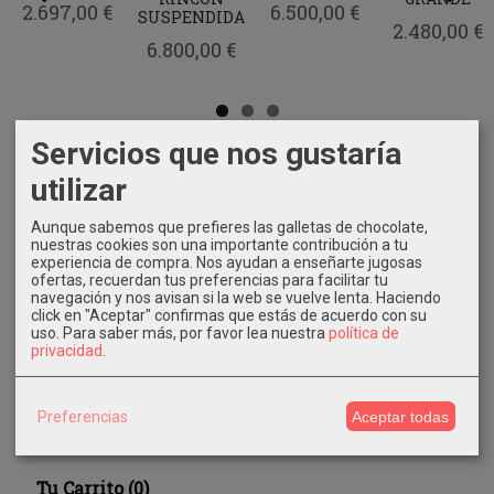
2.697,00 €
6.500,00 €
SUSPENDIDA
2.480,00 €
6.800,00 €
Servicios que nos gustaría
utilizar
Marcas
Aunque sabemos que prefieres las galletas de chocolate,
nuestras cookies son una importante contribución a tu
experiencia de compra. Nos ayudan a enseñarte jugosas
ofertas, recuerdan tus preferencias para facilitar tu
navegación y nos avisan si la web se vuelve lenta. Haciendo
click en "Aceptar" confirmas que estás de acuerdo con su
uso.
Para saber más, por favor lea nuestra
política de
privacidad
.
Costes de Envío
GRATIS *
Preferencias
Aceptar todas
Consultar Destinos
Tu Carrito (0)