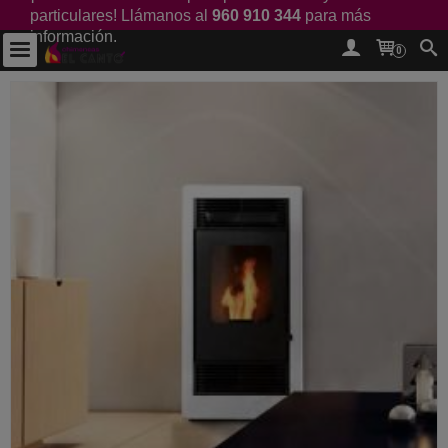
particulares! Llámanos al
960 910 344
para más
información.
0