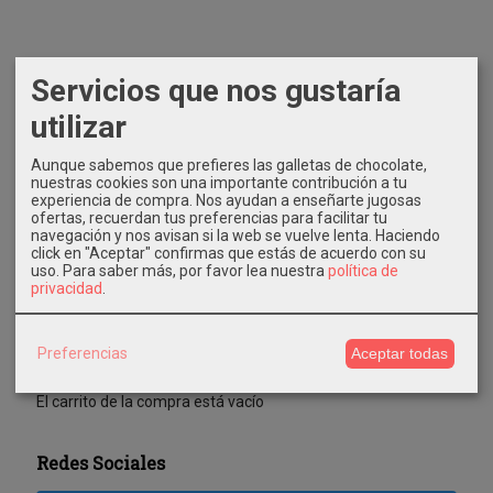
Marcas
Servicios que nos gustaría
utilizar
Aunque sabemos que prefieres las galletas de chocolate,
nuestras cookies son una importante contribución a tu
experiencia de compra. Nos ayudan a enseñarte jugosas
ofertas, recuerdan tus preferencias para facilitar tu
navegación y nos avisan si la web se vuelve lenta. Haciendo
Costes de Envío
click en "Aceptar" confirmas que estás de acuerdo con su
uso.
Para saber más, por favor lea nuestra
política de
GRATIS *
privacidad
.
Consultar Destinos
Preferencias
Aceptar todas
Tu Carrito (0)
El carrito de la compra está vacío
Redes Sociales