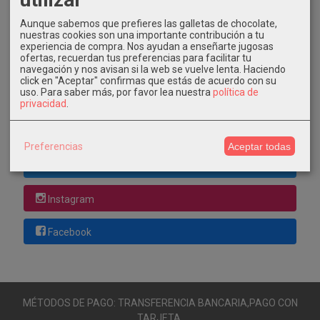
GRATIS *
Aunque sabemos que prefieres las galletas de chocolate,
Consultar Destinos
nuestras cookies son una importante contribución a tu
experiencia de compra. Nos ayudan a enseñarte jugosas
ofertas, recuerdan tus preferencias para facilitar tu
Tu Carrito (0)
navegación y nos avisan si la web se vuelve lenta. Haciendo
click en "Aceptar" confirmas que estás de acuerdo con su
uso.
Para saber más, por favor lea nuestra
política de
El carrito de la compra está vacío
privacidad
.
Redes Sociales
Preferencias
Aceptar todas
Twitter
Instagram
Facebook
MÉTODOS DE PAGO: TRANSFERENCIA BANCARIA,PAGO CON
TARJETA.