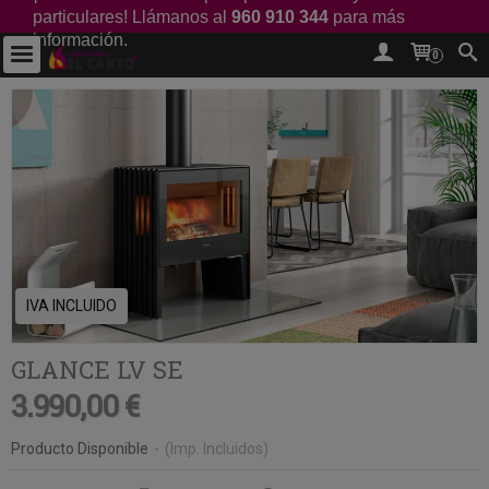
particulares! Llámanos al
960 910 344
para más
información.
0
IVA INCLUIDO
GLANCE LV SE
3.990,00 €
Producto Disponible
-
(Imp. Incluidos)