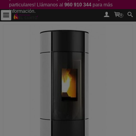
particulares! Llámanos al
960 910 344
para más
información.
0