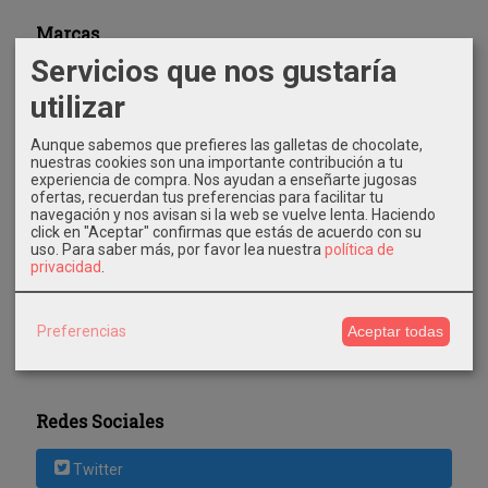
Marcas
Servicios que nos gustaría
utilizar
Aunque sabemos que prefieres las galletas de chocolate,
nuestras cookies son una importante contribución a tu
experiencia de compra. Nos ayudan a enseñarte jugosas
ofertas, recuerdan tus preferencias para facilitar tu
Costes de Envío
navegación y nos avisan si la web se vuelve lenta. Haciendo
click en "Aceptar" confirmas que estás de acuerdo con su
GRATIS *
uso.
Para saber más, por favor lea nuestra
política de
Consultar Destinos
privacidad
.
Tu Carrito (0)
Preferencias
Aceptar todas
El carrito de la compra está vacío
Redes Sociales
Twitter