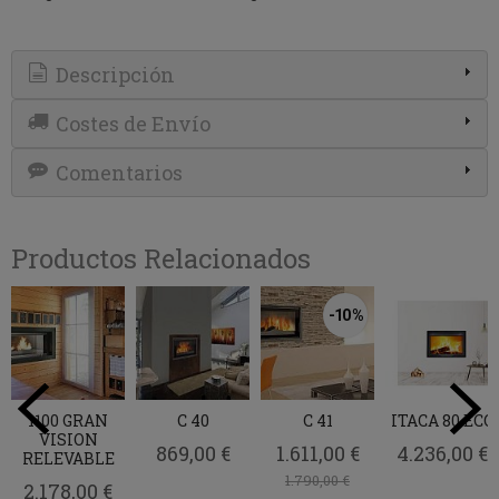
Descripción
Costes de Envío
Comentarios
Productos Relacionados
-10 %
1100 GRAN
C 40
C 41
ITACA 80 ECO
VISION
869,00 €
1.611,00 €
4.236,00 €
RELEVABLE
1.790,00 €
2.178,00 €