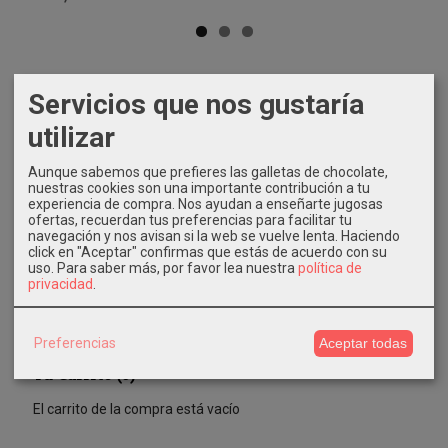
Servicios que nos gustaría
Marcas
utilizar
Aunque sabemos que prefieres las galletas de chocolate,
nuestras cookies son una importante contribución a tu
experiencia de compra. Nos ayudan a enseñarte jugosas
ofertas, recuerdan tus preferencias para facilitar tu
navegación y nos avisan si la web se vuelve lenta. Haciendo
click en "Aceptar" confirmas que estás de acuerdo con su
Costes de Envío
uso.
Para saber más, por favor lea nuestra
política de
privacidad
.
GRATIS *
Consultar Destinos
Preferencias
Aceptar todas
Tu Carrito (0)
El carrito de la compra está vacío