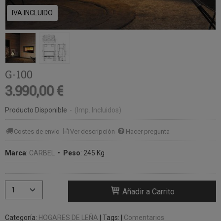
IVA INCLUIDO
G-100
3.990,00 €
Producto Disponible
-
(Imp. Incluidos)
Costes de envío
Ver descripción
Hacer pregunta
Marca
:
CARBEL
•
Peso
:
245 Kg
Añadir a Carrito
Categoría:
HOGARES DE LEÑA
|
Tags:
|
Comentarios